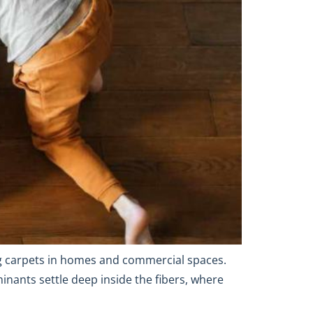
ing carpets in homes and commercial spaces.
minants settle deep inside the fibers, where