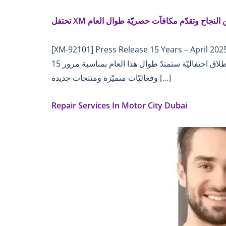
[XM-92101] Press Release 15 Years – April 2025 تحتفل XM بمرور 15 عامًا من النجاح وتقدّم مكافآت حصريّة طوال العام [المدينة / البلد / التاريخ] – أعلنت شركة
الوسيط المرخّص والرائد عالميًّا، عن إطلاق احتفاليّة ستمتدّ طوال هذا العام بمناسبة مرور 15Years of Awar-Winning Trading. وستتضمّن هذه الاحتفاليّة عروضًا حصريّة،
وفعاليّات متميّزة ومنتجات جديدة […]
Repair Services In Motor City Dubai