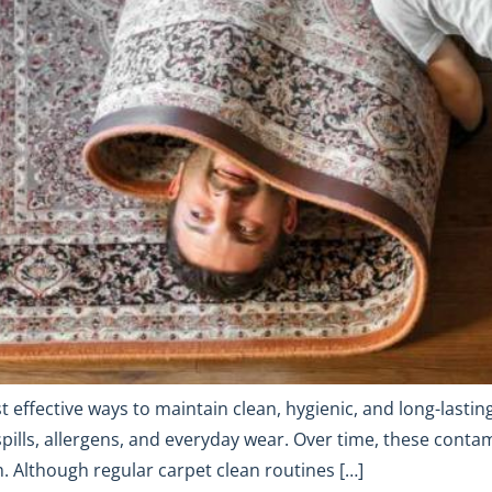
st effective ways to maintain clean, hygienic, and long-last
spills, allergens, and everyday wear. Over time, these conta
 Although regular carpet clean routines […]