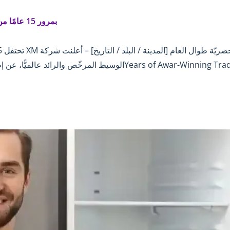
تحتفل XM بمرور 15 عامًا من النجاح وتقدّم مكافآت حصريّة طوال العام
 XM،