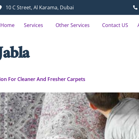
10 C Street, Al Karama, Dubai
Home
Services
Other Services
Contact US
Jabla
tion For Cleaner And Fresher Carpets